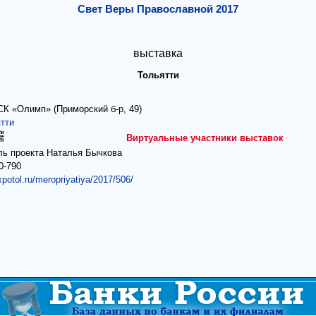
Свет Веры Православной 2017
выставка
Тольятти
СК «Олимп» (Приморский б-р, 49)
тти
Виртуальные участники выставок
ль проекта Наталья Бычкова
0-790
xpotol.ru/meropriyatiya/2017/506/