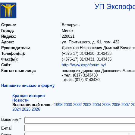
УП Экспоф
Страна:
Беларусь
Город:
Минск
Индекс:
220021
Адрес:
ул. Притыцкого, д. 91, пом. 432
Руководитель:
Директор Некрашевич Дмитрий Вячесл
Телефон(ы):
(+375-17) 3143430, 3143433
Факс(ы):
(+375-17) 3143431, 3143435
Сайт:
http://www.expoforum.by/
Контактные лица:
помощник директора Дасюкевич Алекс
- тел. (017) 3143430
- факс (017) 3143430
Напишите письмо в фирму
Краткая история
Новости
Выставочный план:
1998
2000
2002
2003
2004
2005
2006
2007
2
2024
2025
2026
Ваше имя*
E-mail