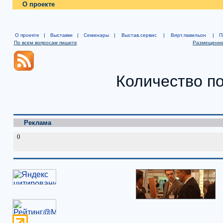
О проекте
О проекте
|
Выставки
|
Семинары
|
Выстав.сервис
|
Вирт.павильон
|
П
По всем вопросам пишите
Размещение
Количество п
Реклама
0