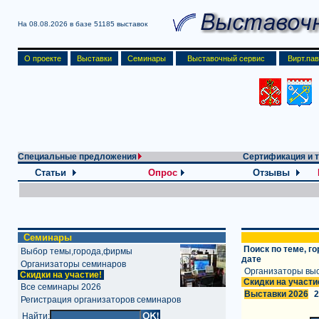
На 08.08.2026 в базе
51185 выставок
О проекте
Выставки
Семинары
Выставочный сервис
Вирт.па
Специальные предложения
Сертификация и 
Статьи
Опрос
Отзывы
Семинары
Поиск
по
теме, го
Выбор темы,города,фирмы
дате
Организаторы семинаров
Организаторы вы
Скидки на участие!
Скидки на участи
Все семинары 2026
Выставки 2026
2
Регистрация организаторов семинаров
Найти: