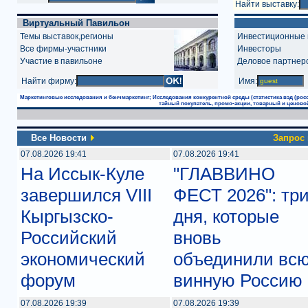
Найти выставку:
Виртуальный Павильон
Темы выставок,регионы
Инвестиционные 
Все фирмы-участники
Инвесторы
Участие в павильоне
Деловое партнер
Найти фирму:
Имя:
Маркетинговые исследования и бенчмаркетинг; Исследования конкурентной среды (статистика вэд (росс
тайный покупатель, промо-акции, товарный и ценовой
Все Новости
Запрос
07.08.2026 19:41
07.08.2026 19:41
На Иссык-Куле
"ГЛАВВИНО
завершился VIII
ФЕСТ 2026": тр
Кыргызско-
дня, которые
Российский
вновь
экономический
объединили вс
форум
винную Россию
07.08.2026 19:39
07.08.2026 19:39