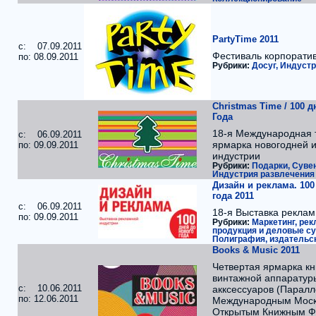
PartyTime 2011
c: 07.09.2011
Фестиваль корпоратив
по: 08.09.2011
Рубрики:
Досуг, Индуст
Christmas Time / 100 
Года
18-я Международная 
c: 06.09.2011
ярмарка новогодней 
по: 09.09.2011
индустрии
Рубрики:
Подарки, Суве
Индустрия развлечения
Дизайн и реклама. 100
года 2011
c: 06.09.2011
18-я Выставка реклам
по: 09.09.2011
Рубрики:
Маркетинг, рек
продукция и деловые с
Полиграфия, издательс
Books & Music 2011
Четвертая ярмарка кни
винтажной аппаратур
c: 10.06.2011
акксессуаров (Паралл
по: 12.06.2011
Международным Моск
Открытым Книжным Ф