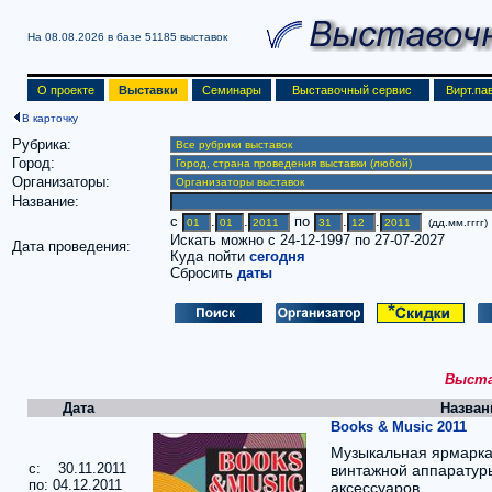
На 08.08.2026 в базе
51185 выставок
О проекте
Выставки
Семинары
Выставочный сервис
Вирт.па
В карточку
Рубрика:
Город:
Организаторы:
Название:
c
.
.
по
.
.
(дд.мм.гггг)
Искать можно с 24-12-1997 по 27-07-2027
Дата проведения:
Куда пойти
сегодня
Сбросить
даты
Выстав
Дата
Назван
Books & Music 2011
Музыкальная ярмарка
c: 30.11.2011
винтажной аппаратур
по: 04.12.2011
аксессуаров