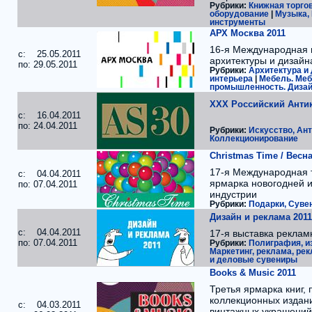
Рубрики:
Книжная торго
оборудование
|
Музыка,
инструменты
АРХ Москва 2011
16-я Международная 
c: 25.05.2011
архитектуры и дизайн
по: 29.05.2011
Рубрики:
Архитектура и 
интерьера
|
Мебель. Ме
промышленность. Дизай
XXX Российский Анти
c: 16.04.2011
по: 24.04.2011
Рубрики:
Искусство, Ант
Коллекционирование
Christmas Time / Весна
17-я Международная 
c: 04.04.2011
ярмарка новогодней 
по: 07.04.2011
индустрии
Рубрики:
Подарки, Суве
Дизайн и реклама 2011
c: 04.04.2011
17-я выставка реклам
по: 07.04.2011
Рубрики:
Полиграфия, и
Маркетинг, реклама, ре
и деловые сувениры
Books & Music 2011
Третья ярмарка книг, 
коллекционных издан
c: 04.03.2011
винтажных украшений,