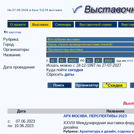
На 07.08.2026 в базе
51178 выставок
О проекте
Выставки
Семинары
Выставочный сервис
Вирт.па
В карточку
Рубрика:
Город:
Организаторы:
Название:
c
.
.
по
.
.
(дд.мм.гггг)
Искать можно с 24-12-1997 по 27-07-2027
Дата проведения:
Куда пойти
сегодня
Сбросить
даты
Выста
Дата
Название
АРХ МОСКВА. ПЕРСПЕКТИВЫ 2023
c: 07.06.2023
XXVIII Международная выставка-фору
по: 10.06.2023
дизайна
Рубрики:
Архитектура и дизайн, отделка 