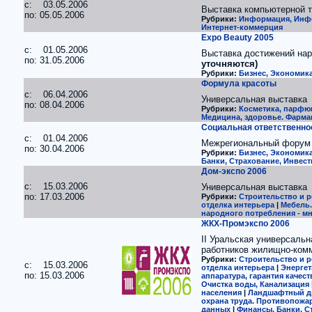
c: 03.05.2006
Выставка компьютерной т
по: 05.05.2006
Рубрики:
Информация, Инфо
Интернет-коммерция
Expo Beauty 2005
c: 01.05.2006
Выставка достижений нар
по: 31.05.2006
уточняются)
Рубрики:
Бизнес, Экономика
Формула красоты
c: 06.04.2006
Универсальная выставка
по: 08.04.2006
Рубрики:
Косметика, парфю
Медицина, здоровье. Фарма
Социальная ответственно
c: 01.04.2006
Межрегиональный фору
по: 30.04.2006
Рубрики:
Бизнес, Экономика
Банки, Страхование, Инвест
Дом-экспо 2006
c: 15.03.2006
Универсальная выставка
по: 17.03.2006
Рубрики:
Строительство и р
отделка интерьера
|
Мебель.
народного потребления - 
ЖКХ-Промэкспо 2006
II Уральская универсаль
работников жилищно-комм
Рубрики:
Строительство и р
c: 15.03.2006
отделка интерьера
|
Энергет
по: 15.03.2006
аппаратура, гарантия качест
Очистка воды, Канализация
населения
|
Ландшафтный ди
охрана труда. Противопожа
данных
|
Финансы, Банки, Ст