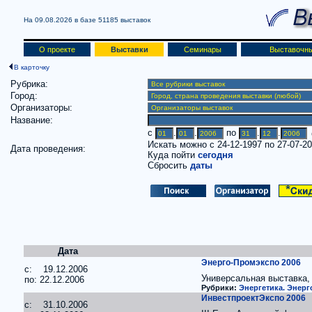
На 09.08.2026 в базе
51185 выставок
О проекте
Выставки
Семинары
Выставочны
В карточку
Рубрика:
Город:
Организаторы:
Название:
c
.
.
по
.
.
(
Искать можно с 24-12-1997 по 27-07-2
Дата проведения:
Куда пойти
сегодня
Сбросить
даты
Дата
Энерго-Промэкспо 2006
c: 19.12.2006
Универсальная выставка,
по: 22.12.2006
Рубрики:
Энергетика. Энер
ИнвестпроектЭкспо 2006
c: 31.10.2006