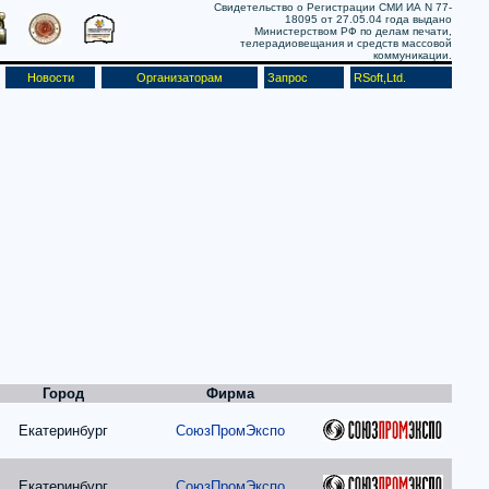
Свидетельство о Регистрации СМИ ИА N 77-
18095 от 27.05.04 года выдано
Министерством РФ по делам печати,
телерадиовещания и средств массовой
коммуникации.
Новости
Организаторам
Запрос
RSoft,Ltd.
Город
Фирма
Екатеринбург
СоюзПромЭкспо
Екатеринбург
СоюзПромЭкспо