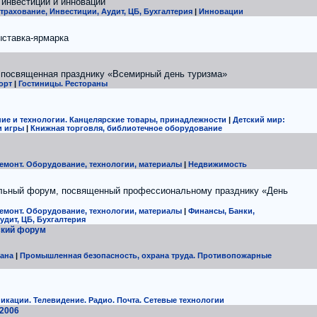
 инвестиций и инноваций
трахование, Инвестиции, Аудит, ЦБ, Бухгалтерия
|
Инновации
ыставка-ярмарка
 посвященная празднику «Всемирный день туризма»
орт
|
Гостиницы. Рестораны
ие и технологии. Канцелярские товары, принадлежности
|
Детский мир:
и игры
|
Книжная торговля, библиотечное оборудование
емонт. Оборудование, технологии, материалы
|
Недвижимость
ельный форум, посвященный профессиональному празднику «День
емонт. Оборудование, технологии, материалы
|
Финансы, Банки,
удит, ЦБ, Бухгалтерия
ский форум
рана
|
Промышленная безопасность, охрана труда. Противопожарные
икации. Телевидение. Радио. Почта. Сетевые технологии
 2006