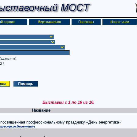
й сервис
Вирт.павильон
Партнеры
Инвестиции
дд.мм.гггг)
027
Выставки с 1 по 16 из 16.
Название
 посвященная профессиональному празднику «День энергетика»
горесурсосбережение