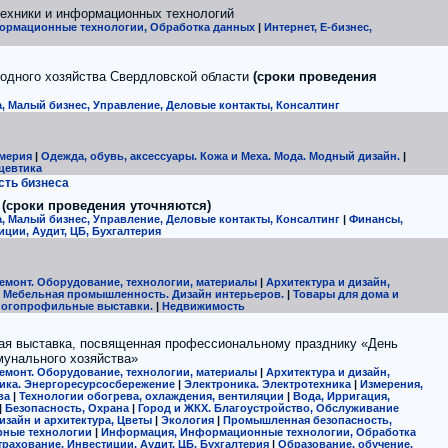
ехники и информационных технологий
рмационные технологии, Обработка данных
|
Интернет, E-бизнес,
одного хозяйства Свердловской области
(сроки проведения
, Малый бизнес, Управление, Деловые контакты, Консалтинг
мерия
|
Одежда, обувь, аксессуары. Кожа и Меха. Мода. Модный дизайн.
|
цевтика
сть бизнеса
м
(сроки проведения уточняются)
, Малый бизнес, Управление, Деловые контакты, Консалтинг
|
Финансы,
иции, Аудит, ЦБ, Бухгалтерия
емонт. Оборудование, технологии, материалы
|
Архитектура и дизайн,
 Мебельная промышленность. Дизайн интерьеров.
|
Товары для дома и
многопрофильные выставки.
|
Недвижимость
ная выставка, посвященная профессиональному празднику «День
унального хозяйства»
емонт. Оборудование, технологии, материалы
|
Архитектура и дизайн,
ика. Энергоресурсосбережение
|
Электроника. Электротехника
|
Измерения,
ва
|
Технологии обогрева, охлаждения, вентиляции
|
Вода, Ирригация,
|
Безопасность, Охрана
|
Город и ЖКХ. Благоустройство, Обслуживание
зайн и архитектура, Цветы
|
Экология
|
Промышленная безопасность,
рные технологии
|
Информация, Информационные технологии, Обработка
рахование, Инвестиции, Аудит, ЦБ, Бухгалтерия
|
Образование, обучение,