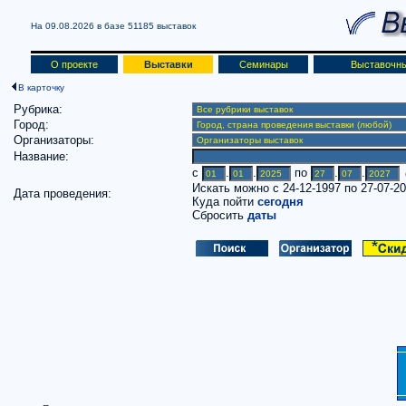
На 09.08.2026 в базе
51185 выставок
О проекте
Выставки
Семинары
Выставочны
В карточку
Рубрика:
Город:
Организаторы:
Название:
c
.
.
по
.
.
(
Искать можно с 24-12-1997 по 27-07-2
Дата проведения:
Куда пойти
сегодня
Сбросить
даты