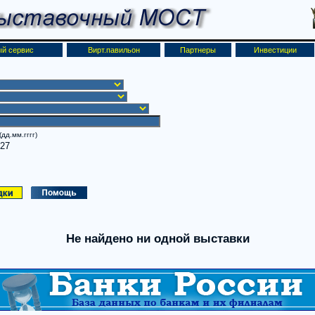
й сервис
Вирт.павильон
Партнеры
Инвестиции
дд.мм.гггг)
027
Не найдено ни одной выставки