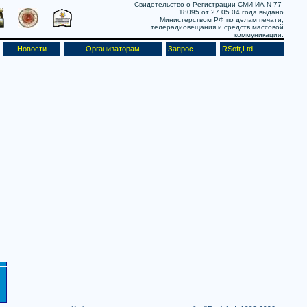
Свидетельство о Регистрации СМИ ИА N 77-
18095 от 27.05.04 года выдано
Министерством РФ по делам печати,
телерадиовещания и средств массовой
коммуникации.
Новости
Организаторам
Запрос
RSoft,Ltd.