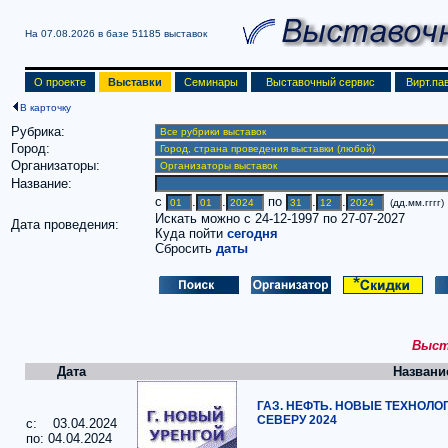
На 07.08.2026 в базе
51185 выставок
О проекте
Выставки
Семинары
Выставочный сервис
Вирт.па
В карточку
Рубрика:
Город:
Организаторы:
Название:
c
.
.
по
.
.
(дд.мм.гггг)
Искать можно с 24-12-1997 по 27-07-2027
Дата проведения:
Куда пойти
сегодня
Сбросить
даты
Выста
Дата
Названи
ГАЗ. НЕФТЬ. НОВЫЕ ТЕХНОЛО
СЕВЕРУ 2024
c: 03.04.2024
по: 04.04.2024