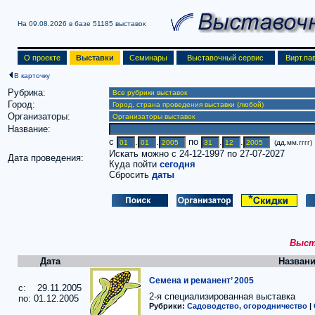
На 09.08.2026 в базе
51185 выставок
О проекте
Выставки
Семинары
Выставочный сервис
Вирт.па
В карточку
Рубрика:
Город:
Организаторы:
Название:
c
.
.
по
.
.
(дд.мм.гггг)
Искать можно с 24-12-1997 по 27-07-2027
Дата проведения:
Куда пойти
сегодня
Сбросить
даты
Выста
Дата
Названи
Семена и реманент’ 2005
c: 29.11.2005
2-я специализированная выставка
по: 01.12.2005
Рубрики:
Садоводство, огородничество
|