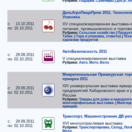
Рубрики:
Подарки, Сувениры
|
Досуг, И
ДальАгроПищеПром 2011. Технологи
Упаковка
c: 13.10.2011
ХV специализированная выставка-
по: 16.10.2011
питания, промышленного и торгово
Рубрики:
Сельское хозяйство
|
Продукт
Табак.
|
Тара и упаковка, этикетка
|
Техн
хранение продуктов
АвтоБезопасность 2011
c: 29.09.2011
V специализированная выставка
по: 02.10.2011
Рубрики:
Авто. Мото. Вело
Межрегиональная Приамурская то
ярмарка 2011
XIII универсальная выставка-ярмар
c: 29.09.2011
предприятий Хабаровского края и 
по: 02.10.2011
России
Рубрики:
Товары для дома и народного
многопрофильные выставки.
|
Многоце
ярмарки
Транспорт, Машиностроение ДВ рег
c: 29.09.2011
XVI многоотраслевая выставка
по: 02.10.2011
Рубрики:
Транспортировка, Склад, Лог
Вело