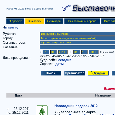
На 09.08.2026 в базе
51185 выставок
О проекте
Выставки
Семинары
Выставочный сервис
Вирт.па
В карточку
Рубрика:
Город:
Организаторы:
Название:
c
.
.
по
.
.
(дд.мм.гггг)
Искать можно с 24-12-1997 по 27-07-2027
Дата проведения:
Куда пойти
сегодня
Сбросить
даты
Выстав
Дата
Название
Новогодний подарок 2012
c: 22.12.2011
Универсальная ярмарка
по: 25.12.2011