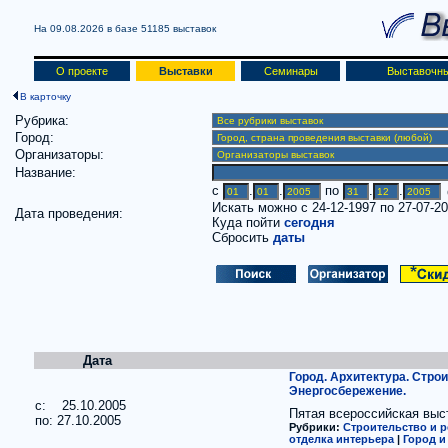
На 09.08.2026 в базе
51185 выставок
О проекте
Выставки
Семинары
Выставочны
В карточку
Рубрика:
Город:
Организаторы:
Название:
c
.
.
по
.
.
(
Искать можно с 24-12-1997 по 27-07-2
Дата проведения:
Куда пойти
сегодня
Сбросить
даты
Дата
Город. Архитектура. Стро
Энергосбережение.
c: 25.10.2005
Пятая всероссийская выс
по: 27.10.2005
Рубрики:
Строительство и р
отделка интерьера
|
Город и