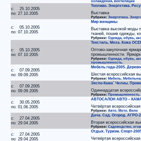
охлаждения, вентиляции
Топливо. Энергетика. Рес
c: 25.10.2005
Выставка
по: 27.10.2005
Рубрики:
Энергетика. Энер
Мир женщины
c: 05.10.2005
Выставка высокой моды п
по: 07.10.2005
тканей, пошив одежды, к
Рубрики:
Одежда, обувь, ак
Текстиль. Меха. Кожа ОС
Оптово-закупочная ярмарк
c: 05.10.2005
промышленности. Ярмарка
по: 07.10.2005
Рубрики:
Одежда, обувь, ак
промышленность.
Мебель года-2005. Дерево
c: 07.09.2005
Шестая всероссийская вы
по: 09.09.2005
Рубрики:
Мебель. Мебельна
Экспо-Кама` Челны. Про
c: 07.09.2005
Одиннадцатая всероссий
по: 09.09.2005
Рубрики:
Промышленность. 
АВТОСАЛОН АВТО – КАМА
c: 30.05.2005
Четвёртая всероссийская
по: 01.06.2005
Рубрики:
Авто. Мото. Вело
Дача. Сад. Огород. АГРО-
c: 27.04.2005
Вторая всероссийская вы
по: 29.04.2005
Рубрики:
Садоводство, ого
Отдых. Туризм. Спорт-200
c: 27.04.2005
Четвёртая всероссийская 
по: 29.04.2005