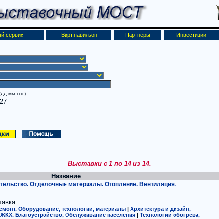
й сервис
Вирт.павильон
Партнеры
Инвестиции
дд.мм.гггг)
027
Выставки с 1 по 14 из 14.
Название
ительство. Отделочные материалы. Отопление. Вентиляция.
тавка
емонт. Оборудование, технологии, материалы
|
Архитектура и дизайн,
 ЖКХ. Благоустройство, Обслуживание населения
|
Технологии обогрева,