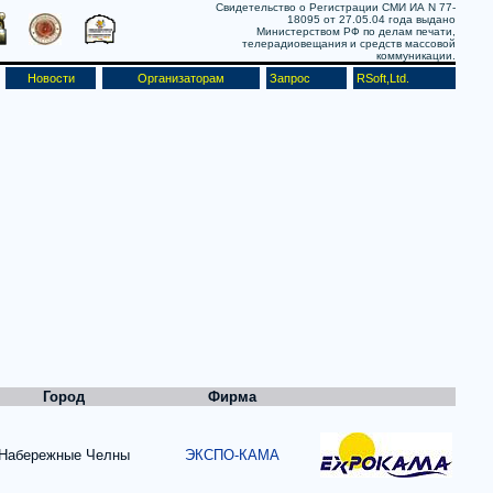
Свидетельство о Регистрации СМИ ИА N 77-
18095 от 27.05.04 года выдано
Министерством РФ по делам печати,
телерадиовещания и средств массовой
коммуникации.
Новости
Организаторам
Запрос
RSoft,Ltd.
Город
Фирма
Набережные Челны
ЭКСПО-КАМА