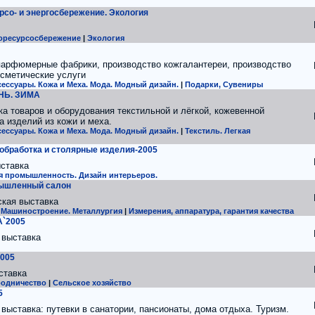
урсо- и энергосбережение. Экология
горесурсосбережение
|
Экология
арфюмерные фабрики, производство кожгалантереи, производство
осметические услуги
сессуары. Кожа и Меха. Мода. Модный дизайн.
|
Подарки, Сувениры
ЕНЬ. ЗИМА
а товаров и оборудования текстильной и лёгкой, кожевенной
 изделий из кожи и меха.
сессуары. Кожа и Меха. Мода. Модный дизайн.
|
Текстиль. Легкая
обработка и столярные изделия-2005
ставка
я промышленность. Дизайн интерьеров.
мышленный салон
ская выставка
Машиностроение. Металлургия
|
Измерения, аппаратура, гарантия качества
`2005
 выставка
2005
ставка
родничество
|
Сельское хозяйство
5
выставка: путевки в санатории, пансионаты, дома отдыха. Туризм.