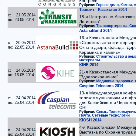
Конгресс
Рубрики:
Горное дело, Камни, 
Транзит - Казахстан 2014
c: 21.05.2014
18-я Центрально-Азиатская 
по: 23.05.2014
Логистика"
Рубрики:
Транспортировка, Скл
AstanaBuild 2014
16-я Казахстанская Междун
«Строительство и интерьер
c: 20.05.2014
по: 22.05.2014
Окна и двери, фасады, Дор
Керамика и камень»
Рубрики:
Строительство и ремо
материалы
KIHE 2014
c: 14.05.2014
21-я Казахстанская Междун
по: 16.05.2014
"Здравоохранение"
Рубрики:
Медицина, здоровье.
Caspian Telecoms 2014
13-я Международная конфе
телекоммуникациям и инф
c: 24.04.2014
по: 25.04.2014
для Каспийского и Черномор
СНГ
Рубрики:
Связь. Телекоммуника
Почта. Сетевые технологии
KIOSH 2014
4-я Казахстанская Междун
c: 24.04.2014
Выставка по Охране труда
по: 25.04.2014