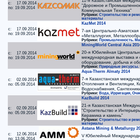
11-я Казахстанская междун
c: 17.09.2014
"Дорожное и Промышленное
по: 19.09.2014
Коммунальная Техника"
Рубрики:
Строительство и ремо
материалы
KazMet 2014
c: 17.09.2014
7-ая Центрально-Азиатская
по: 19.09.2014
«Металлургия, Металлообр
Рубрики:
Промышленность. Ма
MiningWorld Central Asia 201
20-я Юбилейная Центральн
c: 17.09.2014
международная выставка и
по: 19.09.2014
оборудование, добыча и об
Рубрики:
Природные ресурсы. Н
Aqua-Therm Almaty 2014
7-я Казахстанская междуна
c: 02.09.2014
Отопления и Вентиляции, К
по: 05.09.2014
Водоснабжения, Сантехники
Рубрики:
Вода, Ирригация, Очи
KazBuild 2014
21-я Казахстанская Междун
c: 02.09.2014
"Строительство и Интерьеры
по: 05.09.2014
Керамика и камень"
Рубрики:
Строительство и ремо
материалы
Astana Mining & Metallurgy 2
c: 12.06.2014
V Юбилейный Международны
по: 13.06.2014