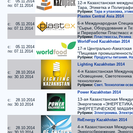
c: 05.11.2014
12-я Казахстанская междуна
по: 07.11.2014
Тара, Этикетка и Полиграф
Рубрики:
Тара и упаковка, этик
Plastex Central Asia 2014
6-я Международная Специа
c: 05.11.2014
"Сырье, Оборудование и Те
по: 07.11.2014
и Переработки Пластмасс и 
Рубрики:
Пластмассы, Резина
WorldFood Kazakhstan 2014
c: 05.11.2014
17-я Центрально-Азиатская
по: 07.11.2014
"Пищевая промышленность
Рубрики:
Продукты питания. На
Lighting Kazakhstan 2014
4-я Казахстанская Междуна
c: 28.10.2014
«Освещение, Светотехника
по: 30.10.2014
технологии»
Рубрики:
Свет. Технологии ос
Power Kazakhstan 2014
13-ая Казахстанская Между
c: 28.10.2014
Энергетиков «ЭНЕРГЕТИК
по: 30.10.2014
ЭНЕРГЕТИЧЕСКОЕ МАШИ
Рубрики:
Электроника. Электр
ReEnergy Kazakhstan 2014
4-я Казахстанская Междуна
c: 28.10.2014
Энергосбережение, Энерго
по: 30.10.2014