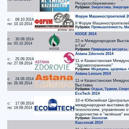
Ресурсосбережение»
Рубрики:
Энергетика. Энергор
Форум Машиностроителей 2
c: 09.10.2014
II Форум Машиностроителей
по: 10.10.2014
Рубрики:
Промышленность. Ма
KIOGE 2014
c: 30.09.2014
22-я Международная Выста
по: 03.10.2014
и Газ"
Рубрики:
Природные ресурсы. Н
Astana Zdorovie 2014
c: 25.09.2014
11-я Казахстанская Междун
по: 27.09.2014
"Здравоохранению"
Рубрики:
Медицина, здоровье.
Astana Leisure 2014
c: 24.09.2014
11-я Казахстанская Междун
по: 26.09.2014
Выставка
Рубрики:
Отдых, Туризм, Спорт
EcoTech 2014
10-я Юбилейная Центральн
c: 17.09.2014
международная выставка-ф
по: 19.09.2014
технологиям, управлению 
водоочистке и "зелёным" и
Рубрики:
Экология
Kazcomak 2014