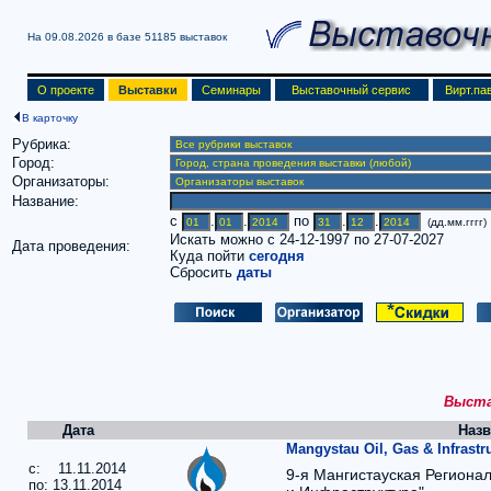
На 09.08.2026 в базе
51185 выставок
О проекте
Выставки
Семинары
Выставочный сервис
Вирт.па
В карточку
Рубрика:
Город:
Организаторы:
Название:
c
.
.
по
.
.
(дд.мм.гггг)
Искать можно с 24-12-1997 по 27-07-2027
Дата проведения:
Куда пойти
сегодня
Сбросить
даты
Выстав
Дата
Назв
Mangystau Oil, Gas & Infrastr
c: 11.11.2014
9-я Мангистауская Регионал
по: 13.11.2014