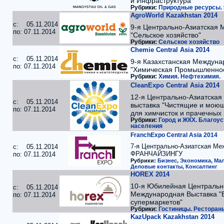
и Инфраструктура"
Рубрики:
Природные ресурсы. Н
AgroWorld Kazakhstan 2014
c: 05.11.2014
9-я Центрально-Азиатская 
по: 07.11.2014
"Сельское хозяйство"
Рубрики:
Сельское хозяйство
Chemie Central Asia 2014
c: 05.11.2014
9-я Казахстанская Междуна
по: 07.11.2014
"Химическая Промышленнос
Рубрики:
Химия. Нефтехимия.
CleanExpo Central Asia 2014
12-я Центрально-Азиатская
c: 05.11.2014
выставка "Чистящие и моющ
по: 07.11.2014
для химчисток и прачечных
Рубрики:
Город и ЖКХ. Благоу
населения
FranchExpo Central Asia 2014
7-я Центрально-Азиатская Ме
c: 05.11.2014
ФРАНЧАЙЗИНГУ
по: 07.11.2014
Рубрики:
Бизнес, Экономика, Ма
Деловые контакты, Консалтинг
HOREX 2014
10-я Юбилейная Центральн
c: 05.11.2014
Международная Выставка "В
по: 07.11.2014
супермаркетов"
Рубрики:
Гостиницы. Ресторан
KazUpack Kazakhstan 2014