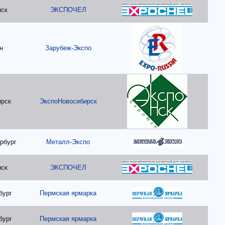
нск
ЭКСПОЧЕЛ
н
Зарубеж-Экспо
ирск
ЭкспоНовосибирск
рбург
Металл-Экспо
нск
ЭКСПОЧЕЛ
бург
Пермская ярмарка
бург
Пермская ярмарка