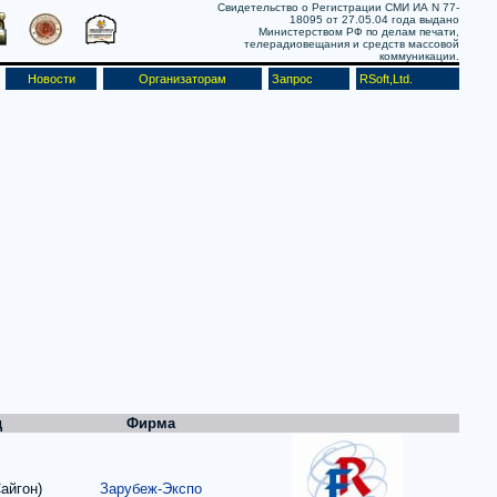
Свидетельство о Регистрации СМИ ИА N 77-
18095 от 27.05.04 года выдано
Министерством РФ по делам печати,
телерадиовещания и средств массовой
коммуникации.
Новости
Организаторам
Запрос
RSoft,Ltd.
д
Фирма
айгон)
Зарубеж-Экспо