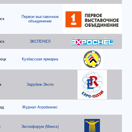
Первое выставочное
нск
объединение
нск
ЭКСПОЧЕЛ
ецк
Кузбасская ярмарка
к
Зарубеж-Экспо
ад
Журнал Агробизнес
к
Экспофорум (Минск)