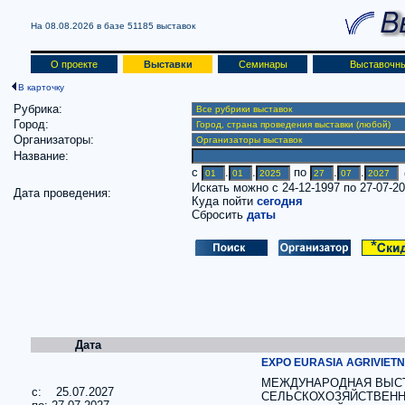
На 08.08.2026 в базе
51185 выставок
О проекте
Выставки
Семинары
Выставочны
В карточку
Рубрика:
Город:
Организаторы:
Название:
c
.
.
по
.
.
(
Искать можно с 24-12-1997 по 27-07-2
Дата проведения:
Куда пойти
сегодня
Сбросить
даты
Дата
EXPO EURASIA AGRIVIET
МЕЖДУНАРОДНАЯ ВЫСТ
c: 25.07.2027
СЕЛЬСКОХОЗЯЙСТВЕНН