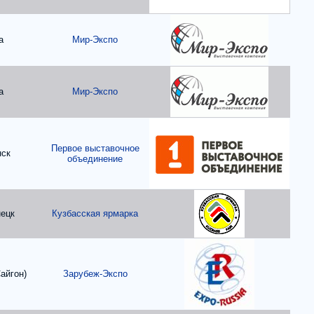
а
Мир-Экспо
а
Мир-Экспо
Первое выставочное
нск
объединение
ецк
Кузбасская ярмарка
айгон)
Зарубеж-Экспо