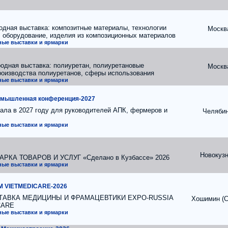
дная выставка: композитные материалы, технологии
Москв
, оборудование, изделия из композиционных материалов
ые выставки и ярмарки
дная выставка: полиуретан, полиуретановые
Москв
роизводства полиуретанов, сферы использования
ые выставки и ярмарки
омышленная конференция-2027
ала в 2027 году для руководителей АПК, фермеров и
Челяби
ые выставки и ярмарки
Новокузн
КА ТОВАРОВ И УСЛУГ «Сделано в Кузбассе» 2026
ые выставки и ярмарки
M VIETMEDICARE-2026
АВКА МЕДИЦИНЫ И ФРАМАЦЕВТИКИ EXPO-RUSSIA
Хошимин (С
CARE
ые выставки и ярмарки