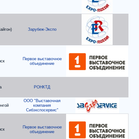
айгон)
Зарубеж-Экспо
Первое выставочное
нск
объединение
а
РОНКТД
ООО "Выставочная
нгой
компания
Сибэкспосервис"
Первое выставочное
нск
объединение