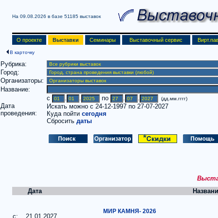
На 09.08.2026 в базе
51185 выставок
О проекте
Выставки
Семинары
Выставочный сервис
Вирт.па
В карточку
Рубрика:
Город:
Организаторы:
Название:
c
.
.
по
.
.
(дд.мм.гггг)
Дата
Искать можно с 24-12-1997 по 27-07-2027
проведения:
Куда пойти
сегодня
Сбросить
даты
Выстав
Дата
Названи
МИР КАМНЯ- 2026
c: 21.01.2027