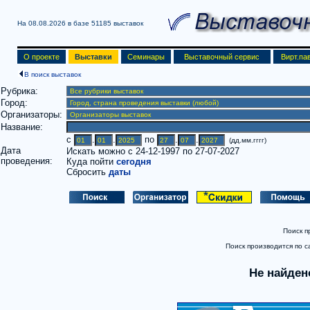
На 08.08.2026 в базе
51185 выставок
О проекте
Выставки
Семинары
Выставочный сервис
Вирт.па
В поиск выставок
Рубрика:
Город:
Организаторы:
Название:
c
.
.
по
.
.
(дд.мм.гггг)
Дата
Искать можно с 24-12-1997 по 27-07-2027
проведения:
Куда пойти
сегодня
Сбросить
даты
Поиск п
Поиск производится по с
Не найден