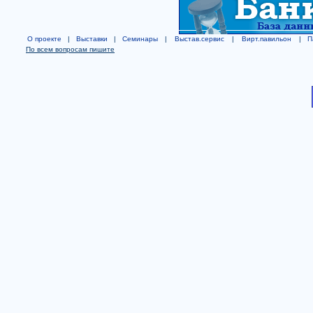
О проекте
|
Выставки
|
Семинары
|
Выстав.сервис
|
Вирт.павильон
|
П
По всем вопросам пишите