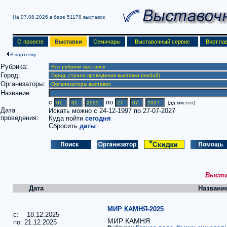
На 07.08.2026 в базе
51178 выставок
О проекте
Выставки
Семинары
Выставочный сервис
Вирт.па
В карточку
Рубрика:
Город:
Организаторы:
Название:
c
.
.
по
.
.
(дд.мм.гггг)
Дата
Искать можно с 24-12-1997 по 27-07-2027
проведения:
Куда пойти
сегодня
Сбросить
даты
Выстав
Дата
Названи
МИР КАМНЯ-2025
c: 18.12.2025
МИР КАМНЯ
по: 21.12.2025