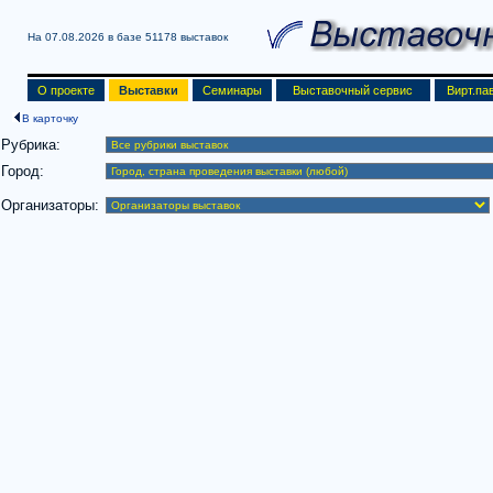
На 07.08.2026 в базе
51178 выставок
О проекте
Выставки
Семинары
Выставочный сервис
Вирт.па
В карточку
Рубрика:
Город:
Организаторы: