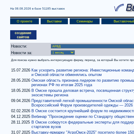
На 08.08.2026 в базе
51185 выставок
О проекте
Выставки
Семинары
Выставочный
Новости:
Новости за:
Для поиска нужно выбрать интересующую фирму, период, за который Вы хотите проч
15.07.2026
Как ускорить развитие региона: Инвестиционные кома
и Омской области обменялись опытом
28.05.2026
Омская область признана лидером по развитию промыш
регионах РФ по итогам 2025 года
18.05.2026
В Омске прошла деловая встреча, посвященная структ
экосистемы региона
09.04.2026
Представителей легкой промышленности Омской област
Всероссийский Форум производителей одежды — 2026 в
02.02.2026
В Омске состоится крупнейший форум по недвижимост
04.12.2025
Вебинар "Прохождение оценки по Стандарту обществен
28.11.2025
В Омске соберутся федеральные эксперты для поддер
стартапов вузов
31.07.2025
Выставку-ярмарку "АгроОмск-2025" посетило более 150