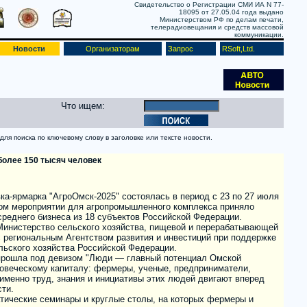
Свидетельство о Регистрации СМИ ИА N 77-
18095 от 27.05.04 года выдано
Министерством РФ по делам печати,
телерадиовещания и средств массовой
коммуникации.
Новости
Организаторам
Запрос
RSoft,Ltd.
Что ищем:
ля поиска по ключевому слову в заголовке или тексте новости.