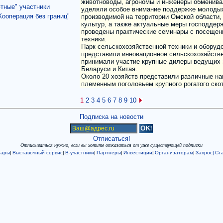
тные" участники
ооперация без границ"
1
2
3
4
5
6
7
8
9
10
Подписка на новости
Отписаться!
Отписываться нужно, если вы хотите отказаться от уже существующей подписки
нары
|
Выставочный сервис
|
В-участники
|
Партнеры
|
Инвестиции
|
Организаторам
|
Запрос|
Ста