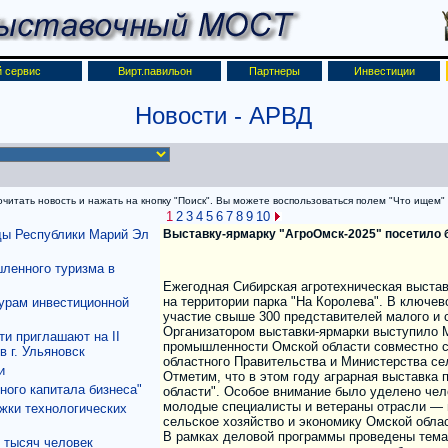
 сервис
Вирт.павильон
Партнеры
Инвестиции
Новости
- АРВД
итать новость и нажать на кнопку "Поиск". Вы можете воспользоваться полем "Что ищем" д
1
2
3
4
5
6
7
8
9
10
нды Республики Марий Эл
ленного туризма в
урам инвестиционной
и приглашают на II
 г. Ульяновск
и
ного капитала бизнеса"
жки технологических
 тысяч человек