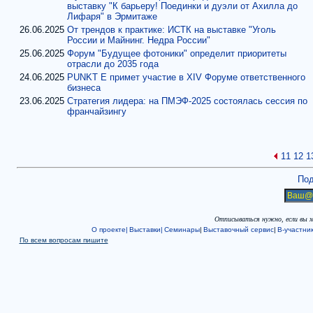
выставку "К барьеру! Поединки и дуэли от Ахилла до
Лифаря" в Эрмитаже
26.06.2025
От трендов к практике: ИСТК на выставке "Уголь
России и Майнинг. Недра России"
25.06.2025
Форум "Будущее фотоники" определит приоритеты
отрасли до 2035 года
24.06.2025
PUNKT E примет участие в XIV Форуме ответственного
бизнеса
23.06.2025
Стратегия лидера: на ПМЭФ-2025 состоялась сессия по
франчайзингу
11
12
1
Под
Отписываться нужно, если вы 
О проекте|
Выставки|
Семинары
|
Выставочный сервис
|
В-участни
По всем вопросам пишите