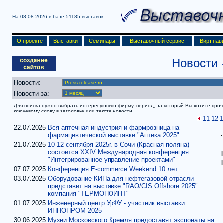
На 08.08.2026 в базе
51185 выставок
О проекте
Выставки
Семинары
Выставочный сервис
Вирт.пав
Новости
Новости:
Новости за:
Для поиска нужно выбрать интересующую фирму, период, за который Вы хотите прочит
ключевому слову в заголовке или тексте новости.
11
12
1
22.07.2025
Вся аптечная индустрия и фармрозница на
фармацевтической выставке "Аптека 2025"
21.07.2025
10-12 сентября 2025г. в Сочи (Красная поляна)
состоится XXIV Международная конференция
"Интегрированное управление проектами"
07.07.2025
Конференция Е-commerce Weekend 10 лет
03.07.2025
Оборудование КИПа для нефтегазовой отрасли
представит на выставке "RAO/CIS Offshore 2025"
компания "ТЕРМОПОИНТ"
01.07.2025
Инженерный центр УрФУ - участник выставки
ИННОПРОМ-2025
30.06.2025
Музеи Московского Кремля предоставят экспонаты на