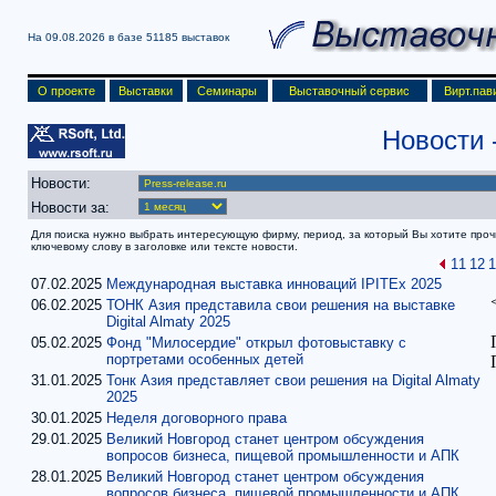
На 09.08.2026 в базе
51185 выставок
О проекте
Выставки
Семинары
Выставочный сервис
Вирт.пав
Новости
Новости:
Новости за:
Для поиска нужно выбрать интересующую фирму, период, за который Вы хотите прочит
ключевому слову в заголовке или тексте новости.
11
12
1
07.02.2025
Международная выставка инноваций IPITEх 2025
06.02.2025
ТОНК Азия представила свои решения на выставке
Digital Almaty 2025
05.02.2025
Фонд "Милосердие" открыл фотовыставку с
портретами особенных детей
31.01.2025
Тонк Азия представляет свои решения на Digital Almaty
2025
30.01.2025
Неделя договорного права
29.01.2025
Великий Новгород станет центром обсуждения
вопросов бизнеса, пищевой промышленности и АПК
28.01.2025
Великий Новгород станет центром обсуждения
вопросов бизнеса, пищевой промышленности и АПК