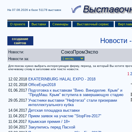
На 07.08.2026 в базе
51178 выставок
О проекте
Выставки
Семинары
Выставочный сервис
Вирт.пав
Новости
СоюзПромЭкспо
Новости:
Новости за:
Для поиска нужно выбрать интересующую фирму, период, за который Вы хотите прочит
ключевому слову в заголовке или тексте новости.
1
12.02.2018
EKATERINBURG HALAL EXPO - 2018
12.01.2018
OfficeExpo2018
01.06.2017
Подготовка к выставкам "Вино. Виноделие. Крым" и
"ПродМаш. Крым" вступила в завершающую стадию
29.05.2017
Участники выставки "Нефтегаз" стали призерами
интеллектуального кубка
14.04.2017
Детская площадка выставки
11.04.2017
Прием заявок на участие "StopFire-2017"
11.04.2017
Крымская премия / 18+
10.04.2017
Закупились перед Пасхой