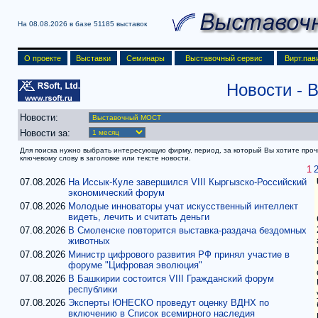
На 08.08.2026 в базе
51185 выставок
О проекте
Выставки
Семинары
Выставочный сервис
Вирт.пав
Новости -
Новости:
Новости за:
Для поиска нужно выбрать интересующую фирму, период, за который Вы хотите прочит
ключевому слову в заголовке или тексте новости.
1
07.08.2026
На Иссык-Куле завершился VIII Кыргызско-Российский
экономический форум
07.08.2026
Молодые инноваторы учат искусственный интеллект
видеть, лечить и считать деньги
07.08.2026
В Смоленске повторится выставка-раздача бездомных
животных
07.08.2026
Министр цифрового развития РФ принял участие в
форуме "Цифровая эволюция"
07.08.2026
В Башкирии состоится VIII Гражданский форум
республики
07.08.2026
Эксперты ЮНЕСКО проведут оценку ВДНХ по
включению в Список всемирного наследия