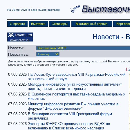
На 08.08.2026 в базе
51185 выставок
О проекте
Выставки
Семинары
Выставочный сервис
Вирт.пав
Новости -
Новости:
Новости за:
Для поиска нужно выбрать интересующую фирму, период, за который Вы хотите прочит
ключевому слову в заголовке или тексте новости.
1
07.08.2026
На Иссык-Куле завершился VIII Кыргызско-Российский
экономический форум
07.08.2026
Молодые инноваторы учат искусственный интеллект
видеть, лечить и считать деньги
07.08.2026
В Смоленске повторится выставка-раздача бездомных
животных
07.08.2026
Министр цифрового развития РФ принял участие в
форуме "Цифровая эволюция"
07.08.2026
В Башкирии состоится VIII Гражданский форум
республики
07.08.2026
Эксперты ЮНЕСКО проведут оценку ВДНХ по
включению в Список всемирного наследия