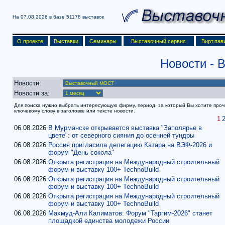
На 07.08.2026 в базе
51178 выставок
О проекте
Выставки
Семинары
Выставочный сервис
Вирт.пав
Новости -
Новости:
Новости за:
Для поиска нужно выбрать интересующую фирму, период, за который Вы хотите прочит
ключевому слову в заголовке или тексте новости.
1
06.08.2026
В Мурманске открывается выставка "Заполярье в
цвете": от северного сияния до осенней тундры
06.08.2026
Россия пригласила делегацию Катара на ВЭФ-2026 и
форум "День сокола"
06.08.2026
Открыта регистрация на Международный строительный
форум и выставку 100+ TechnoBuild
06.08.2026
Открыта регистрация на Международный строительный
форум и выставку 100+ TechnoBuild
06.08.2026
Открыта регистрация на Международный строительный
форум и выставку 100+ TechnoBuild
06.08.2026
Махмуд-Али Калиматов: Форум "Таргим-2026" станет
площадкой единства молодежи России