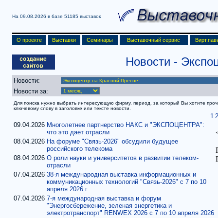
На 09.08.2026 в базе
51185 выставок
О проекте
Выставки
Семинары
Выставочный сервис
Вирт.пав
Новости
- Экспо
Новости:
Новости за:
Для поиска нужно выбрать интересующую фирму, период, за который Вы хотите прочит
ключевому слову в заголовке или тексте новости.
1
09.04.2026
Многолетнее партнерство НАКС и "ЭКСПОЦЕНТРА":
что это дает отрасли
08.04.2026
На форуме "Связь-2026" обсудили будущее
российского телекома
08.04.2026
О роли науки и университетов в развитии телеком-
отрасли
07.04.2026
38-я международная выставка информационных и
коммуникационных технологий "Связь-2026" с 7 по 10
апреля 2026 г.
07.04.2026
7-я международная выставка и форум
"Энергосбережение, зеленая энергетика и
электротранспорт" RENWEX 2026 с 7 по 10 апреля 2026