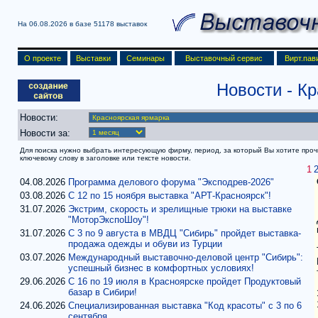
На 06.08.2026 в базе
51178 выставок
О проекте
Выставки
Семинары
Выставочный сервис
Вирт.пав
Новости
- К
Новости:
Новости за:
Для поиска нужно выбрать интересующую фирму, период, за который Вы хотите прочит
ключевому слову в заголовке или тексте новости.
1
04.08.2026
Программа делового форума "Эксподрев-2026"
03.08.2026
С 12 по 15 ноября выставка "АРТ-Красноярск"!
31.07.2026
Экстрим, скорость и зрелищные трюки на выставке
"МоторЭкспоШоу"!
31.07.2026
С 3 по 9 августа в МВДЦ "Сибирь" пройдет выставка-
продажа одежды и обуви из Турции
03.07.2026
Международный выставочно-деловой центр "Сибирь":
успешный бизнес в комфортных условиях!
29.06.2026
С 16 по 19 июля в Красноярске пройдет Продуктовый
базар в Сибири!
24.06.2026
Специализированная выставка "Код красоты" с 3 по 6
сентября