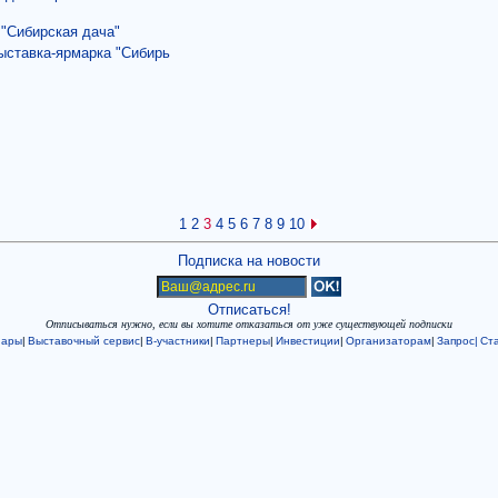
 "Сибирская дача"
ыставка-ярмарка "Сибирь
1
2
3
4
5
6
7
8
9
10
Подписка на новости
Отписаться!
Отписываться нужно, если вы хотите отказаться от уже существующей подписки
нары
|
Выставочный сервис
|
В-участники
|
Партнеры
|
Инвестиции
|
Организаторам
|
Запрос|
Ста