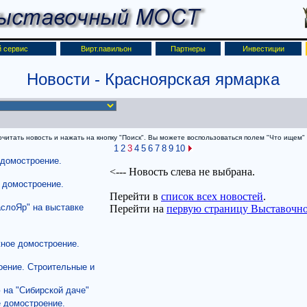
 сервис
Вирт.павильон
Партнеры
Инвестиции
Новости
- Красноярская ярмарка
итать новость и нажать на кнопку "Поиск". Вы можете воспользоваться полем "Что ищем" д
1
2
3
4
5
6
7
8
9
10
 домостроение.
 домостроение.
слоЯр" на выставке
жное домостроение.
оение. Строительные и
 на "Сибирской даче"
 домостроение.