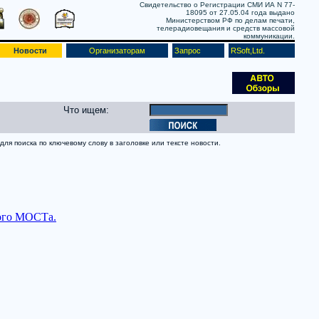
Свидетельство о Регистрации СМИ ИА N 77-
18095 от 27.05.04 года выдано
Министерством РФ по делам печати,
телерадиовещания и средств массовой
коммуникации.
Новости
Организаторам
Запрос
RSoft,Ltd.
Что ищем:
ля поиска по ключевому слову в заголовке или тексте новости.