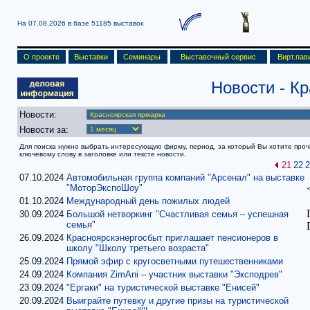
На 07.08.2026 в базе
51185 выставок
О проекте
Выставки
Семинары
Выставочный сервис
Вирт.пав
Новости
- К
Новости:
Новости за:
Для поиска нужно выбрать интересующую фирму, период, за который Вы хотите прочит
ключевому слову в заголовке или тексте новости.
21
22
2
07.10.2024
Автомобильная группа компаний "Арсенал" на выставке
"МоторЭкспоШоу"
01.10.2024
Международный день пожилых людей
30.09.2024
Большой нетворкинг "Счастливая семья – успешная
семья"
26.09.2024
Красноярскэнергосбыт приглашает пенсионеров в
школу "Школу третьего возраста"
25.09.2024
Прямой эфир с кругосветными путешественниками
24.09.2024
Компания ZimAni – участник выставки "Эксподрев"
23.09.2024
"Ергаки" на туристической выставке "Енисей"
20.09.2024
Выиграйте путевку и другие призы на туристической