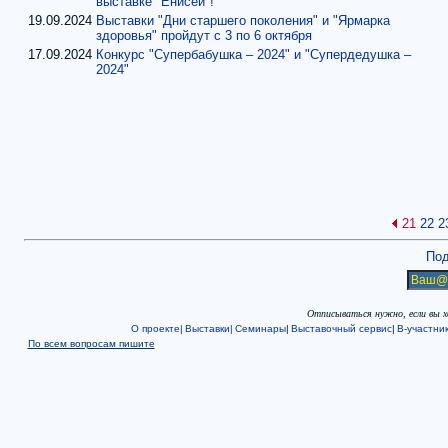
выставке "Енисей"!
19.09.2024
Выставки "Дни старшего поколения" и "Ярмарка
здоровья" пройдут с 3 по 6 октября
17.09.2024
Конкурс "Супербабушка – 2024" и "Супердедушка –
2024"
21
22
2
Под
Отписываться нужно, если вы 
О проекте|
Выставки|
Семинары
|
Выставочный сервис
|
В-участни
По всем вопросам пишите