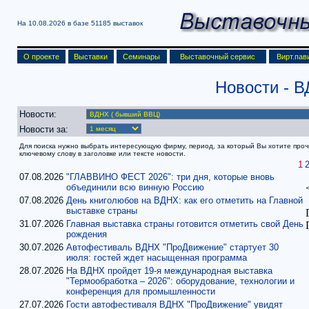
На 10.08.2026 в базе
51185 выставок
О проекте
Выставки
Семинары
Выставочный сервис
Вирт.пав
Новости
- 
Новости:
Новости за:
Для поиска нужно выбрать интересующую фирму, период, за который Вы хотите прочит
ключевому слову в заголовке или тексте новости.
1
07.08.2026
"ГЛАВВИНО ФЕСТ 2026": три дня, которые вновь
объединили всю винную Россию
07.08.2026
День книголюбов на ВДНХ: как его отметить на Главной
выставке страны
31.07.2026
Главная выставка страны готовится отметить свой День
рождения
30.07.2026
Автофестиваль ВДНХ "ПроДвижение" стартует 30
июля: гостей ждет насыщенная программа
28.07.2026
На ВДНХ пройдет 19-я международная выставка
"Термообработка – 2026": оборудование, технологии и
конференция для промышленности
27.07.2026
Гости автофестиваля ВДНХ "ПроДвижение" увидят