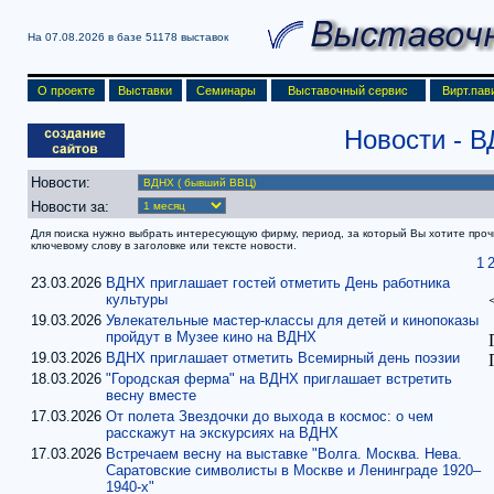
На 07.08.2026 в базе
51178 выставок
О проекте
Выставки
Семинары
Выставочный сервис
Вирт.пав
Новости
- 
Новости:
Новости за:
Для поиска нужно выбрать интересующую фирму, период, за который Вы хотите прочит
ключевому слову в заголовке или тексте новости.
1
23.03.2026
ВДНХ приглашает гостей отметить День работника
культуры
19.03.2026
Увлекательные мастер-классы для детей и кинопоказы
пройдут в Музее кино на ВДНХ
19.03.2026
ВДНХ приглашает отметить Всемирный день поэзии
18.03.2026
"Городская ферма" на ВДНХ приглашает встретить
весну вместе
17.03.2026
От полета Звездочки до выхода в космос: о чем
расскажут на экскурсиях на ВДНХ
17.03.2026
Встречаем весну на выставке "Волга. Москва. Нева.
Саратовские символисты в Москве и Ленинграде 1920–
1940-х"