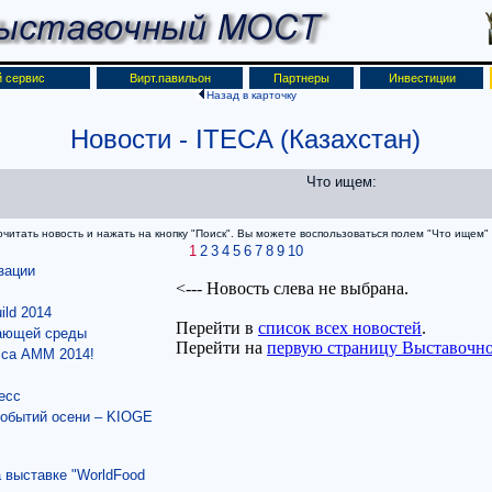
 сервис
Вирт.павильон
Партнеры
Инвестиции
Назад в карточку
Новости
- ITECA (Казахстан)
Что ищем:
итать новость и нажать на кнопку "Поиск". Вы можете воспользоваться полем "Что ищем" д
1
2
3
4
5
6
7
8
9
10
зации
ild 2014
жающей среды
сса АММ 2014!
есс
событий осени – KIOGE
 выставке "WorldFood