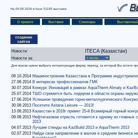
На 09.08.2026 в базе
51185 выставок
О проекте
Выставки
Семинары
Выставочный
ITECA (Казахстан)
Новости:
Новости за:
Для поиска нужно выбрать интересующую фирму, период, за который Вы хотите проч
08.10.2014
Машиностроение Казахстана в Программе индустриали
27.08.2014
В интересах профессионалов ГМК
30.07.2014
Конкурс Инноваций в рамках AquaTherm Almaty и KazBu
25.07.2014
ТШО стремится быть лидером в области охраны окру
17.06.2014
Успешное проведение горно-металлургического Конгре
30.08.2013
Посетите Astana Leisure — 2013!
13.08.2013
Казахстан в 2018г примет 25-й Всемирный горный конгр
09.08.2013
Нефтегазовая отрасль готовится к одному из главных 
2013
04.07.2013
Лучшие стенды на KazBuild 2013 и AquaTherm 2013
02.07.2013
Найди свое направление в малом и среднем бизнесе на
Kazakhstan"!