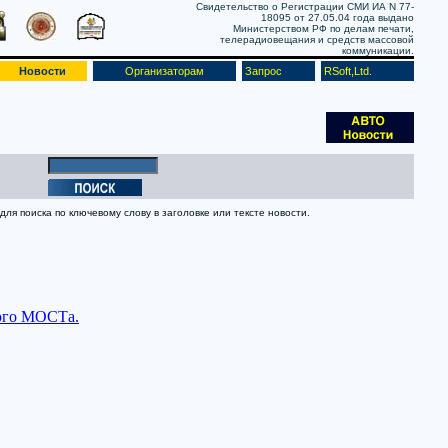
Свидетельство о Регистрации СМИ ИА N 77-
18095 от 27.05.04 года выдано
Министерством РФ по делам печати,
телерадиовещания и средств массовой
коммуникации.
Новости
Организаторам
Запрос
RSoft,Ltd.
ля поиска по ключевому слову в заголовке или тексте новости.