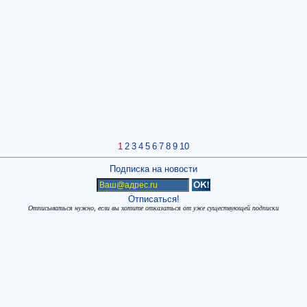
1
2
3
4
5
6
7
8
9
10
Подписка на новости
Отписаться!
Отписываться нужно, если вы хотите отказаться от уже существующей подписки