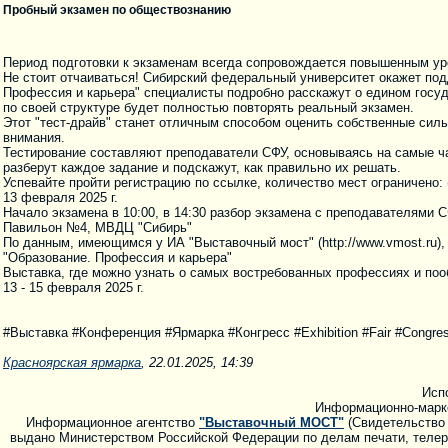
Пробный экзамен по обществознанию
Период подготовки к экзаменам всегда сопровождается повышенным ур
Не стоит отчаиваться! Сибирский федеральный университет окажет под
Профессия и карьера" специалисты подробно расскажут о едином госуд
по своей структуре будет полностью повторять реальный экзамен.
Этот "тест-драйв" станет отличным способом оценить собственные сил
внимания.
Тестирование составляют преподаватели СФУ, основываясь на самые ч
разберут каждое задание и подскажут, как правильно их решать.
Успевайте пройти регистрацию по ссылке, количество мест ограничено: (ht
13 февраля 2025 г.
Начало экзамена в 10:00, в 14:30 разбор экзамена с преподавателями 
Павильон №4, МВДЦ "Сибирь"
По данным, имеющимся у ИА "Выставочный мост" (http://www.vmost.ru),
"Образование. Профессия и карьера"
Выставка, где можно узнать о самых востребованных профессиях и по
13 - 15 февраля 2025 г.
#Выставка #Конференция #Ярмарка #Конгресс #Exhibition #Fair #Congres
Красноярская ярмарка
, 22.01.2025, 14:39
Исп
Информационно-марк
Информационное агентство
"Выставочный МОСТ"
(Свидетельство 
выдано Министерством Российской Федерации по делам печати, телера