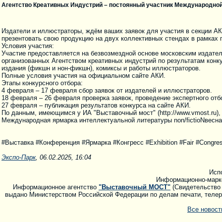
Агентство Креативных Индустрий – постоянный участник Международной 
Издатели и иллюстраторы, ждём ваших заявок для участия в секции АКИ
презентовать свою продукцию на двух коллективных стендах в рамках г
Условия участия:
Участие предоставляется на безвозмездной основе московским издател
организованных Агентством креативных индустрий по результатам конк
издания (фикшн и нон-фикшн), комиксы и работы иллюстраторов.
Полные условия участия на официальном сайте АКИ.
Этапы конкурсного отбора:
4 февраля – 17 февраля сбор заявок от издателей и иллюстраторов.
18 февраля – 26 февраля проверка заявок, проведение экспертного отб
27 февраля – публикация результатов конкурса на сайте АКИ.
По данным, имеющимся у ИА "Выставочный мост" (http://www.vmost.ru),
Международная ярмарка интеллектуальной литературы non/fictioNвесна п
#Выставка #Конференция #Ярмарка #Конгресс #Exhibition #Fair #Congres
Экспо-Парк
, 06.02.2025, 16:04
Исп
Информационно-марк
Информационное агентство
"Выставочный МОСТ"
(Свидетельство 
выдано Министерством Российской Федерации по делам печати, телера
Все новос