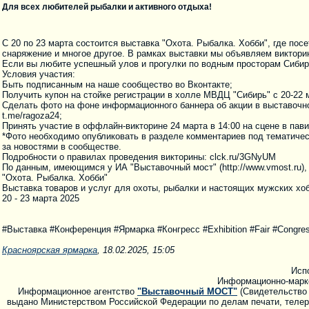
Для всех любителей рыбалки и активного отдыха!
С 20 по 23 марта состоится выставка "Охота. Рыбалка. Хобби", где по
снаряжение и многое другое. В рамках выставки мы объявляем викторин
Если вы любите успешный улов и прогулки по водным просторам Сибири
Условия участия:
Быть подписанным на наше сообщество во Вконтакте;
Получить купон на стойке регистрации в холле МВДЦ "Сибирь" с 20-22 ма
Сделать фото на фоне информационного баннера об акции в выставочн
t.me/ragoza24;
Принять участие в оффлайн-викторине 24 марта в 14:00 на сцене в пав
*Фото необходимо опубликовать в разделе комментариев под тематичес
за новостями в сообществе.
Подробности о правилах проведения викторины: clck.ru/3GNyUM
По данным, имеющимся у ИА "Выставочный мост" (http://www.vmost.ru),
"Охота. Рыбалка. Хобби"
Выставка товаров и услуг для охоты, рыбалки и настоящих мужских хо
20 - 23 марта 2025
#Выставка #Конференция #Ярмарка #Конгресс #Exhibition #Fair #Congres
Красноярская ярмарка
, 18.02.2025, 15:05
Исп
Информационно-марк
Информационное агентство
"Выставочный МОСТ"
(Свидетельство 
выдано Министерством Российской Федерации по делам печати, телера