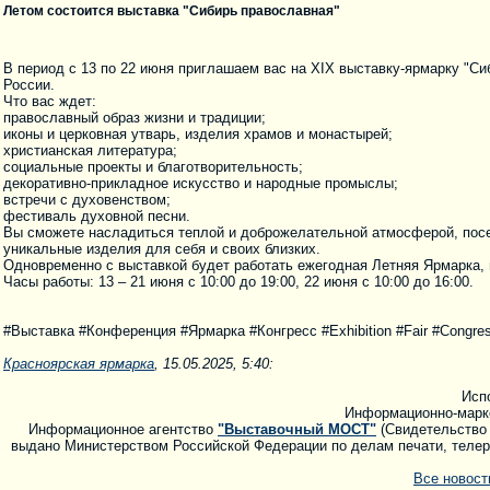
Летом состоится выставка "Сибирь православная"
В период с 13 по 22 июня приглашаем вас на XIX выставку-ярмарку "С
России.
Что вас ждет:
православный образ жизни и традиции;
иконы и церковная утварь, изделия храмов и монастырей;
христианская литература;
социальные проекты и благотворительность;
декоративно-прикладное искусство и народные промыслы;
встречи с духовенством;
фестиваль духовной песни.
Вы сможете насладиться теплой и доброжелательной атмосферой, посе
уникальные изделия для себя и своих близких.
Одновременно с выставкой будет работать ежегодная Летняя Ярмарка, 
Часы работы: 13 – 21 июня с 10:00 до 19:00, 22 июня с 10:00 до 16:00.
#Выставка #Конференция #Ярмарка #Конгресс #Exhibition #Fair #Congres
Красноярская ярмарка
, 15.05.2025, 5:40:
Исп
Информационно-марк
Информационное агентство
"Выставочный МОСТ"
(Свидетельство 
выдано Министерством Российской Федерации по делам печати, телера
Все новос