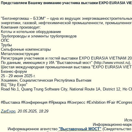
Представляем Вашему вниманию участника выставки EXPO EURASIA VIE
"Белэнергомаш – БЗЭМ" – одна из ведущих энергомашиностроительных
энергетики, газовой, нефтехимической промышленности, промышленного
Компания производит:
Котлы и котельное оборудование
Трубопроводы и элементы трубопроводов
ОПС
Трубы
Сильфонные компенсаторы
Металлоконструкции
Регистрация участников и гостей выставки EXPO EURASIA VIETNAM 202
По данным, имеющимся у ИА "Выставочный мост" (http://www.vmost.ru),
Шестая международная промышленная выставка "EXPO EURASIA VIETNA
Бизнес-форум
25 - 29 июня 2025 г.
Хошимин, Социалистическая Республика Вьетнам
ВЦ "Sky Expo"
Road No.1, Quang Trung Software City, National Route 1A, District 12, Ho C
#Выставка #Конференция #Ярмарка #Конгресс #Exhibition #Fair #Congres
ZarExpo
, 20.05.2025, 18:29
Исп
Информационно-марк
Информационное агентство
"Выставочный МОСТ"
(Свидетельство 