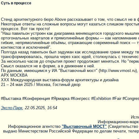
Суть в процессе
Стенд архитектурного бюро Above рассказывает о том, что смысл не в 
Некоторые ответы на сложные вопросы могут казаться слишком просты
процессе. Вот так просто!
"Наш павильон устроен как диаграмма меняющегося городского мышлен
ортогональных кварталов и прямолинейные формы — как напоминание о 
гибкие, непрямолинейные объёмы, отражающие современный поиск — ту
контекстов и исключений".
Полгода назад павильон был задуман как исследование грани между тв
трансформировалась, прошла через хаос идей, столкнулась с техниче
За несколько часов до открытия проект продолжает меняться. Но "перма
Смысл оказался не в форме, а в движении к ней.
По данным, имеющимся у ИА "Выставочный мост" (http://www.vmost.ru),
АРХ МОСКВА
XXX Международная выставка-форум архитектуры и дизайна
21 – 24 мая 2025 / Москва, Гостиный двор
#Выставка #Конференция #Ярмарка #Конгресс #Exhibition #Fair #Congres
Экспо-Парк
, 22.05.2025, 16:54
Исп
Информационно-марк
Информационное агентство
"Выставочный МОСТ"
(Свидетельство 
выдано Министерством Российской Федерации по делам печати, телера