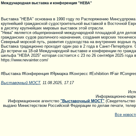
Международная выставка и конференция "НЕВА"
Выставка "НЕВА" основана в 1990 году по Распоряжению Минсудпрома
крупнейшей гражданской судостроительной выставкой в Восточной Евро
в десятку крупнейших мировых выставок этой отрасли.
"Нева" является общепризнанной международной площадкой для делово
гражданских судов различного назначения, создания морских техничес
Северный морской путь, развития судоходства на внутренних водных п
Выставка традиционно проходит один раз в 2 года в Санкт-Петербурге
До встречи на 18-ой Международной выставке и конференции по гражда
шельфа "НЕВА 2025" которая состоится с 23 по 26 cентября 2025 года
https://www.nevainter.com/
#Выставка #Конференция #Ярмарка #Конгресс #Exhibition #Fair #Congres
Выставочный МОСТ
, 11.08.2025, 17:17
Исп
Информационно-марк
Информационное агентство
"Выставочный МОСТ"
(Свидетельство 
выдано Министерством Российской Федерации по делам печати, телера
Все новос