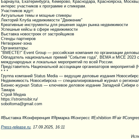
Барнаула, Екатеринбурга, Кемерово, Краснодара, Красноярска, Москвы,
интерес участников к программе и спикерам.
Участников ждут:
Актуальные темы и мощные спикеры
Лекторий Клуба недвижимости "Движение"
Креативные инструменты для решения задач рынка недвижимости
Успешные кейсы в сфере недвижимости
Выставка новостроек от застройщиков
Стенды партнеров
Нетворкинг-зона
Организаторы:
"ВМЕСТЕ!" Event Group — российская компания по организации деловы
Обладатель национальных премий "Событие года", BEMA и MICE 2023 с
международных и локальных мероприятий по всей России.
Представитель Национальной ассоциации организаторов мероприятий (
* * *
Группа компаний Status Media — ведущие деловые издания Новосибирс
Недвижимость Новосибирска — специализированный журнал о регионал
Бизнес-журнал Status — ключевое деловое издание Западной Сибири о п
Тамара
Строй Медиа
https://stroimsibir.ru/
soboltoma@gmail.com
#Выставка #Конференция #Ярмарка #Конгресс #Exhibition #Fair #Congres
Press-release.ru
, 17.09.2025, 16:11
Исп