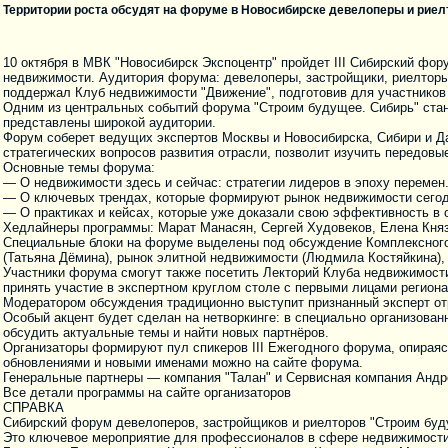
Территории роста обсудят на форуме в Новосибирске девелоперы и рие
10 октября в МВК "Новосибирск Экспоцентр" пройдет III Сибирский ф
недвижимости. Аудитория форума: девелоперы, застройщики, риелторы
поддержал Клуб недвижимости "Движение", подготовив для участников
Одним из центральных событий форума "Строим будущее. Сибирь" стане
представлены широкой аудитории.
Форум соберет ведущих экспертов Москвы и Новосибирска, Сибири и Д
стратегических вопросов развития отрасли, позволит изучить передовые
Основные темы форума:
— О недвижимости здесь и сейчас: стратегии лидеров в эпоху перемен
— О ключевых трендах, которые формируют рынок недвижимости сегод
— О практиках и кейсах, которые уже доказали свою эффективность в 
Хедлайнеры программы: Марат Манасян, Сергей Худовеков, Елена Княз
Специальные блоки на форуме выделены под обсуждение Комплексного 
(Татьяна Дёмина), рынок элитной недвижимости (Людмила Костяйкина),
Участники форума смогут также посетить Лекторий Клуба недвижимости
принять участие в экспертном круглом столе с первыми лицами региона
Модератором обсуждения традиционно выступит признанный эксперт от
Особый акцент будет сделан на нетворкинге: в специально организован
обсудить актуальные темы и найти новых партнёров.
Организаторы формируют пул спикеров III Ежегодного форума, опираяс
обновлениями и новыми именами можно на сайте форума.
Генеральные партнеры — компания "Талан" и Сервисная компания Андр
Все детали программы на сайте организаторов
СПРАВКА
Сибирский форум девелоперов, застройщиков и риелторов "Строим бу
Это ключевое мероприятие для профессионалов в сфере недвижимости. 