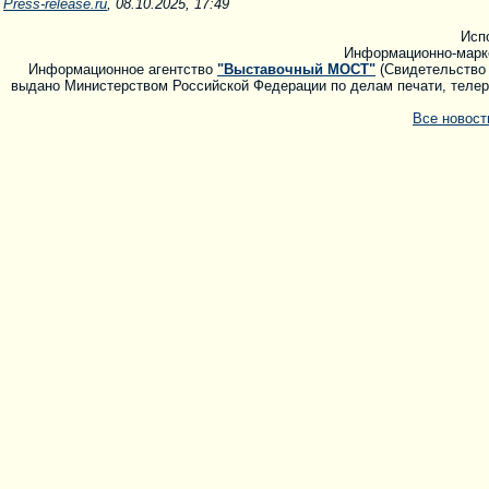
Press-release.ru
, 08.10.2025, 17:49
Исп
Информационно-марк
Информационное агентство
"Выставочный МОСТ"
(Свидетельство 
выдано Министерством Российской Федерации по делам печати, телера
Все новос