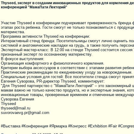
Thyseed, эксперт в создании инновационных продуктов для кормления д
конференцией "МамаПати Лекторий"
Участие Thyseed в конференции подчеркивает приверженность бренда 
этапах роста ребенка. Гости смогут не только познакомиться с продук
материнства.
Программа активности Thyseed на конференции:
Интерактивный стенд бренда: Посетительницы смогут лично оценить по
системой и анатомические накладки на грудь, а также получить персо
Экспертный мастер-класс: В 12:00 на стенде Thyseed состоится сесси
признанный эксперт по осознанному материнству.
В фокусе выступления:
Организация комфортного и физиологичного кормления.
Критерии выбора аксессуаров в соответствии с этапами развития ребен
Практические рекомендации по ежедневному уходу за новорожденным.
Специальные условия для гостей: Все посетители стенда смогут принят
Евгения Суворова, PR-директор Thyseed, комментирует:
"Для Thyseed партнерство с "МамаПати Лекторий" – это закономерный
мамам важно не только качество продукта, но и экспертные знания, ко
инновационные товары, проверенные временем и отмеченные междунаро
Суворова Евгения
Thyseed
thyseed@mail.ru
suvorovaevg.pr@gmail.com
#Выставка #Конференция #Ярмарка #Конгресс #Exhibition #Fair #Congres