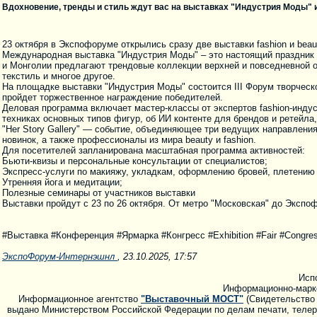
Вдохновение, тренды и стиль ждут вас на выставках "Индустрия Моды" и 
23 октября в Экспофоруме открылись сразу две выставки fashion и beau
Международная выставка "Индустрия Моды" – это настоящий праздник 
и Монголии предлагают трендовые коллекции верхней и повседневной о
текстиль и многое другое.
На площадке выставки "Индустрия Моды" состоится III Форум творческ
пройдет торжественное награждение победителей.
Деловая программа включает мастер-классы от экспертов fashion-индус
техниках основных типов фигур, об ИИ контенте для брендов и ретейла,
"Her Story Gallery" — событие, объединяющее три ведущих направлени
новинок, а также профессионалы из мира beauty и fashion.
Для посетителей запланирована масштабная программа активностей:
Бьюти-квизы и персональные консультации от специалистов;
Экспресс-услуги по макияжу, укладкам, оформлению бровей, плетению к
Утренняя йога и медитации;
Полезные семинары от участников выставки
Выставки пройдут с 23 по 26 октября. От метро "Московская" до Эксп
#Выставка #Конференция #Ярмарка #Конгресс #Exhibition #Fair #Congres
ЭкспоФорум-Интернэшнл
, 23.10.2025, 17:57
Исп
Информационно-марк
Информационное агентство
"Выставочный МОСТ"
(Свидетельство 
выдано Министерством Российской Федерации по делам печати, телера