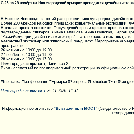
С 26 по 28 ноября на Нижегородской ярмарке проводится дизайн-выставк
В Нижнем Новгороде в третий раз проходит международная дизайн-выст
Более 200 брендов на одной площадке: концептуальные экспозиции, л
В рамках проекта состоится Форум дизайнеров и архитекторов на кото
подтверждённых спикеров: Диана Балашова, Анна Пронская, Сергей Тре
"Российские дни дизайна и архитектуры" – это не просто выставка, эт
элегантный экстерьер или живописный ландшафт. Мероприятие объединя
пространств.
26 ноября - с 10:00 до 19:00
27 ноября - с 10:00 до 19:00
28 ноября - с 10:00 до 17:00
Нижегородская ярмарка, Павильон 2.
Вход бесплатный по предварительной регистрации на официальном сайт
#Выставка #Конференция #Ярмарка #Конгресс #Exhibition #Fair #Congres
Нижегородская ярмарка
, 26.11.2025, 14:37
Информационное агентство
"Выставочный МОСТ"
(Свидетельство о Р
телерадиове