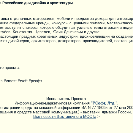
а Российские дни дизайна и архитектуры
авка отделочных материалов, мебели и предметов декора для интерьер
учшие федеральные бренды, конкурсы с ценными призами, мастер-классы
ром выступят спикеры, которые обсудят актуальные темы отрасли и поде
губов, Константин Цепелев, Юлия Денскевич и другие.
о настоящий праздник креативных индустрий, вдохновляющий на создание
ет дизайнеров, архитекторов, декораторов, производителей, поставщик
е проекта.
s #vmost #rsoft #рсофт
Исполнитель Проекта:
Информационно-маркетинговая компания
"РСофт, Лтд."
,
егистрации средства массовой информации ИА N 77-18095 от 27 мая 20
щания и средств массовой коммуникации.) - выставки, ярмарки России,
Все новости Выставочного МОСТа
>