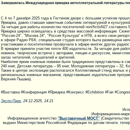
Завершилась Международная ярмарка интеллектуальной литературы non/
С 4 по 7 декабря 2025 года в Гостином дворе с большим успехом прошл
Ярмарка, давно ставшая заметным событием литературной и культурно
За четыре дня работы количество посетителей non/fictioN27 составило 
Ярмарка широко освещалась в средствах массовой информации. Сюжеты
"Россия-24", "Москва 24", "Россия Культура" и НТВ, а всего свои реп
в эфире Радио РБК, специальная студия которого была размещена непо
участниками и посетителями прозвучали в эфире многих других радиос
В ярмарке приняли участие почти 400 издательств. За четыре дня раб
новинок, творческие встречи с авторами, лекции и дискуссии, мини-сп
залах читателей, слушателей и зрителей.
Наиболее яркие книжные новинки были традиционно представлены в сам
240 книг, Детская литература – 95 книг, Молодежная литература – 32, Ко
Также в центре экспозиции располагался Коллективный стенд малых и 
региональных книжных магазинов, представивших издательские программ
Верхняя Пышма).
#Выставка #Конференция #Ярмарка #Конгресс #Exhibition #Fair #Congres
Экспо-Парк
, 24.12.2025, 14:21
Исп
Информационно-марк
Информационное агентство
"Выставочный МОСТ"
(Свидетельство 
выдано Министерством Российской Федерации по делам печати, телера