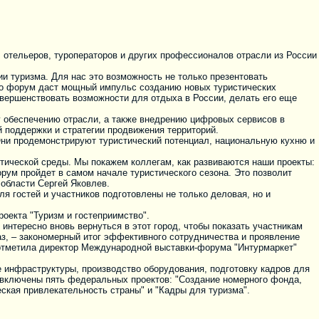
 отельеров, туроператоров и других профессионалов отрасли из России
ии туризма. Для нас это возможность не только презентовать
 что форум даст мощный импульс созданию новых туристических
вершенствовать возможности для отдыха в России, делать его еще
у обеспечению отрасли, а также внедрению цифровых сервисов в
 поддержки и стратегии продвижения территорий.
Они продемонстрируют туристический потенциал, национальную кухню и
тической среды. Мы покажем коллегам, как развиваются наши проекты:
рум пройдет в самом начале туристического сезона. Это позволит
 области Сергей Яковлев.
я гостей и участников подготовлены не только деловая, но и
оекта "Туризм и гостеприимство".
интересно вновь вернуться в этот город, чтобы показать участникам
раз, – закономерный итог эффективного сотрудничества и проявление
 – отметила директор Международной выставки-форума "Интурмаркет"
 инфраструктуры, производство оборудования, подготовку кадров для
т включены пять федеральных проектов: "Создание номерного фонда,
еская привлекательность страны" и "Кадры для туризма".