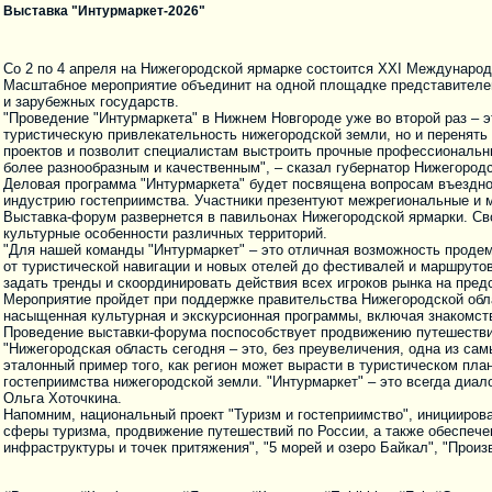
Выставка "Интурмаркет-2026"
Со 2 по 4 апреля на Нижегородской ярмарке состоится XXI Международ
Масштабное мероприятие объединит на одной площадке представителей 
и зарубежных государств.
"Проведение "Интурмаркета" в Нижнем Новгороде уже во второй раз – э
туристическую привлекательность нижегородской земли, но и перенять
проектов и позволит специалистам выстроить прочные профессиональн
более разнообразным и качественным", – сказал губернатор Нижегородс
Деловая программа "Интурмаркета" будет посвящена вопросам въездно
индустрию гостеприимства. Участники презентуют межрегиональные и 
Выставка-форум развернется в павильонах Нижегородской ярмарки. Сво
культурные особенности различных территорий.
"Для нашей команды "Интурмаркет" – это отличная возможность продем
от туристической навигации и новых отелей до фестивалей и маршруто
задать тренды и скоординировать действия всех игроков рынка на пред
Мероприятие пройдет при поддержке правительства Нижегородской обла
насыщенная культурная и экскурсионная программы, включая знакомств
Проведение выставки-форума поспособствует продвижению путешествий 
"Нижегородская область сегодня – это, без преувеличения, одна из са
эталонный пример того, как регион может вырасти в туристическом план
гостеприимства нижегородской земли. "Интурмаркет" – это всегда диал
Ольга Хоточкина.
Напомним, национальный проект "Туризм и гостеприимство", иницииров
сферы туризма, продвижение путешествий по России, а также обеспече
инфраструктуры и точек притяжения", "5 морей и озеро Байкал", "Прои