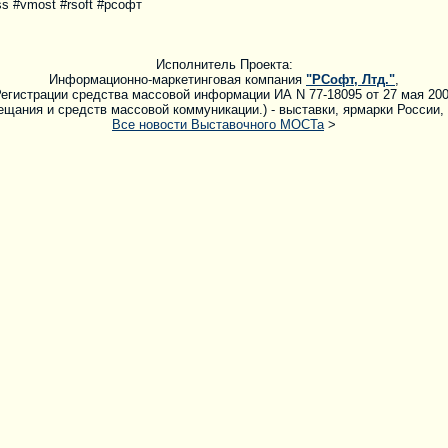
s #vmost #rsoft #рсофт
Исполнитель Проекта:
Информационно-маркетинговая компания
"РСофт, Лтд."
,
егистрации средства массовой информации ИА N 77-18095 от 27 мая 20
щания и средств массовой коммуникации.) - выставки, ярмарки России,
Все новости Выставочного МОСТа
>