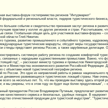
ная выставка-форум гостеприимства регионов "Интурмаркет"
федеральной и региональной власти, лидеров туристического бизнеса,
то большое событие и свидетельство признания заслуг региона в развит
 лучшие практики у коллег из других регионов и стран. Рассчитываем,
ые связи. Глобальная общая цель для участников выставки-форума – со
кой области Глеб Никитин.
го туризма, развитию промышленного и событийного туризма, кадровом
международные туристические маршруты, обсудят меры государственной
и стенды представят регионы России, а также зарубежные делегации. 
онстрировать системную работу региона по созданию комфортной турис
в, связанных с народными художественными промыслами. Важно, что фо
стоящий год", – рассказал министр туризма и промыслов Нижегородской
сти и Министерства экономического развития Российской Федерации. Дл
о с объектами новой туристической географии региона.
по России. Это одно из направлений работы в рамках национального пр
мых динамично развивающихся туристических локаций страны. Нам очень 
е всего за несколько лет. То, что мы проводим выставку здесь второй 
ог, и мы уверены, что в этом году он будет еще более продуктивным",
анный президентом России Владимиром Путиным, предполагает развитие
ние качественного сервиса и безопасных, удобных поездок. В нацпроек
зводство отечественной продукции для туристской индустрии", "Туристич