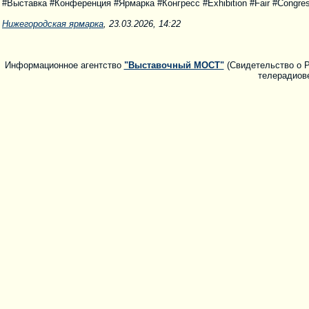
#Выставка #Конференция #Ярмарка #Конгресс #Exhibition #Fair #Congres
Нижегородская ярмарка
, 23.03.2026, 14:22
Информационное агентство
"Выставочный МОСТ"
(Свидетельство о Р
телерадиове