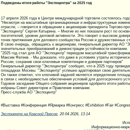
Подведены итоги работы "Экспоцентра" за 2025 год
17 апреля 2026 года в Центре международной торговли состоялось год
"Несмотря на масштабные организационные и инфраструктурные измене
отрасли, – говорится в обращении к акционерам президента Торгово-
"Экспоцентр" Сергея Катырина. – Многие из них показали рост по осн
посетителей, уровню деловой активности. Это говорит о высоком довер
точек притяжения для делового сообщества России и дружественных ст
В свою очередь, обращаясь к акционерам, генеральный директор АО "Эк
значительных преобразований и демонстрации устойчивости компании.
"2025 год стал для АО "Экспоцентр" периодом масштабной трансформа
Максим Фатеев. - Мы доказали, что даже в условиях утраты историчес
России, сохранив свои ключевые компетенции и доверие партнеров"
Генеральный директор "Экспоцентра" сообщил, что в 2025 году провед
площадках Москвы. "Экспоцентр" успешно адаптировал свою деятельно
Он также отметил, что ключевой задачей является определение площа
в связи с необходимостью обеспечения условий для долгосрочного уст
Годовое заседание Общего собрания акционеров одобрило итоги работы 
избраны Совет директоров и Правление компании.
Пресс-служба АО "Экспоцентр"
#Выставка #Конференция #Ярмарка #Конгресс #Exhibition #Fair #Congres
Экспоцентр на Красной Пресне
, 20.04.2026, 13:14
Исп
Информационно-марк