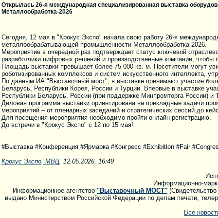
Открылась 26-я международная специализированная выставка оборудо
Металлообработка-2026
Сегодня, 12 мая в "Крокус Экспо" начала свою работу 26-я междунаро
металлообрабатывающей промышленности Металлообработка-2026.
Мероприятие в очередной раз подтверждает статус ключевой отраслев
разработчики цифровых решений и производственные компании, чтобы 
Площадь выставки превышает более 75 000 кв. м. Посетители могут ув
роботизированных комплексов и систем искусственного интеллекта, у
По данным ИА "Выставочный мост", в выставке принимают участие более
Беларусь, Республики Корея, России и Турции. Впервые в выставке уч
Республики Беларусь, России (при поддержке Минпромторга России) и 
Деловая программа выставки ориентирована на прикладные задачи пром
мероприятий – от пленарных заседаний и стратегических сессий до кей
Для посещения мероприятия необходимо пройти онлайн-регистрацию.
До встречи в "Крокус Экспо" с 12 по 15 мая!
#Выставка #Конференция #Ярмарка #Конгресс #Exhibition #Fair #Congres
Крокус Экспо, МВЦ
, 12.05.2026, 16:49
Исп
Информационно-марк
Информационное агентство
"Выставочный МОСТ"
(Свидетельство 
выдано Министерством Российской Федерации по делам печати, телера
Все новос