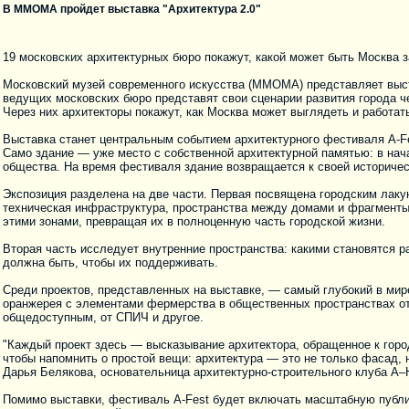
В ММОМА пройдет выставка "Архитектура 2.0"
19 московских архитектурных бюро покажут, какой может быть Москва з
Московский музей современного искусства (ММОМА) представляет выстав
ведущих московских бюро представят свои сценарии развития города ч
Через них архитекторы покажут, как Москва может выглядеть и работа
Выставка станет центральным событием архитектурного фестиваля A-F
Само здание — уже место с собственной архитектурной памятью: в нач
общества. На время фестиваля здание возвращается к своей историче
Экспозиция разделена на две части. Первая посвящена городским лаку
техническая инфраструктура, пространства между домами и фрагменты
этими зонами, превращая их в полноценную часть городской жизни.
Вторая часть исследует внутренние пространства: какими становятся р
должна быть, чтобы их поддерживать.
Среди проектов, представленных на выставке, — самый глубокий в мире
оранжерея с элементами фермерства в общественных пространствах от 
общедоступным, от СПИЧ и другое.
"Каждый проект здесь — высказывание архитектора, обращенное к город
чтобы напомнить о простой вещи: архитектура — это не только фасад, н
Дарья Белякова, основательница архитектурно-строительного клуба A–Ho
Помимо выставки, фестиваль A-Fest будет включать масштабную публи