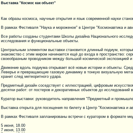
Выставка "Космос как объект"
Как образы космоса, научные открытия и язык современной науки стан
В рамках Фестиваля "Наука и мороженое" в Центре "Космонавтика и авиа
Все работы созданы студентами Школы дизайна Национального исследо
исследования и функциональные объекты.
Центральным элементом выставки становится длинный подиум, который
знакомство с этим миром начинается ещё до входа в пространство: сер
своеобразным проводником между большой космической экспозицией и
Движение вдоль подиума открывает всё новые истории и объекты. Сред
Леверье и превращающие газовую динамику в тонкую визуальную метаф
хранит след метеоритного удара.
Предметный дизайн соседствует с иллюстрацией, цифровым искусство
десятки работ: от постеров и декоративных объектов до исследований 
Куратор выставки: руководитель направления "Предметный и промышл
Выставка открыта для посещения по билету в Центр "Космонавтика и ав
В рамках Фестиваля запланированы встречи с куратором в формате ме
5 июня, 18.00
7 июня, 13.00