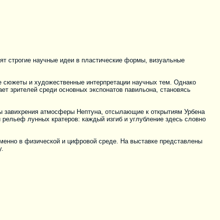
ят строгие научные идеи в пластические формы, визуальные
е сюжеты и художественные интерпретации научных тем. Однако
ает зрителей среди основных экспонатов павильона, становясь
ены завихрения атмосферы Нептуна, отсылающие к открытиям Урбена
рельеф лунных кратеров: каждый изгиб и углубление здесь словно
енно в физической и цифровой среде. На выставке представлены
у.