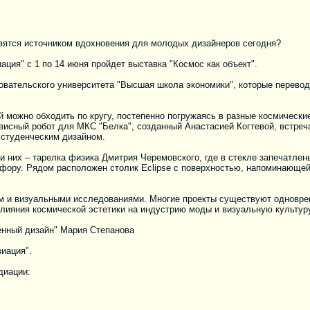
овятся источником вдохновения для молодых дизайнеров сегодня?
ция" с 1 по 14 июня пройдет выставка "Космос как объект".
вательского университета "Высшая школа экономики", которые перевод
 можно обходить по кругу, постепенно погружаясь в разные космически
висный робот для МКС "Белка", созданный Анастасией Когтевой, встреч
 студенческим дизайном.
и них – тарелка физика Дмитрия Черемовского, где в стекле запечатл
ору. Рядом расположен столик Eclipse с поверхностью, напоминающей 
м и визуальными исследованиями. Многие проекты существуют одноврем
влияния космической эстетики на индустрию моды и визуальную культур
енный дизайн" Мария Степанова
иация".
диации: