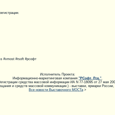
регистрации.
s #vmost #rsoft #рсофт
Исполнитель Проекта:
Информационно-маркетинговая компания
"РСофт, Лтд."
,
егистрации средства массовой информации ИА N 77-18095 от 27 мая 20
щания и средств массовой коммуникации.) - выставки, ярмарки России,
Все новости Выставочного МОСТа
>