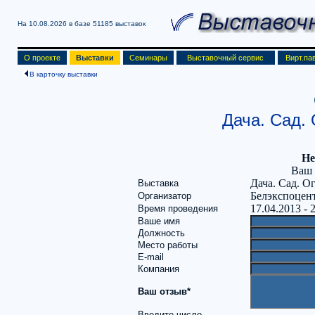
На 10.08.2026 в базе
51185 выставок
О проекте
Выставки
Семинары
Выставочный сервис
Вирт.па
В карточку выставки
Дача. Сад. 
Не
Ваш 
Дача. Сад. О
Выставка
Белэкспоцен
Организатор
17.04.2013 - 
Время проведения
Ваше имя
Должность
Место работы
E-mail
Компания
Ваш отзыв*
Введите число