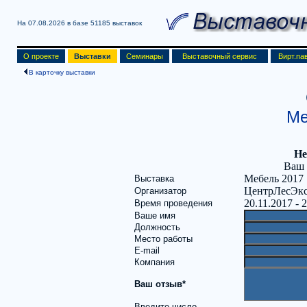
На 07.08.2026 в базе
51185 выставок
О проекте
Выставки
Семинары
Выставочный сервис
Вирт.па
В карточку выставки
Ме
Не
Ваш 
Мебель 2017
Выставка
ЦентрЛесЭк
Организатор
20.11.2017 - 
Время проведения
Ваше имя
Должность
Место работы
E-mail
Компания
Ваш отзыв*
Введите число